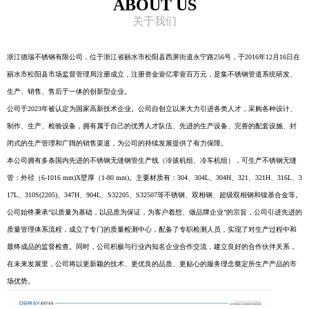
ABOUT US
关于我们
浙江德瑞不锈钢有限公司，位于浙江省丽水市松阳县西屏街道永宁路256号，于2016年12月16日在
丽水市松阳县市场监督管理局注册成立，注册资金壹亿零壹百万元，是集不锈钢管道系统研发、
生产、销售、售后于一体的创新型企业。
公司于2023年被认定为国家高新技术企业。公司自创立以来大力引进各类人才，采购各种设计、
制作、生产、检验设备，拥有属于自己的优秀人才队伍、先进的生产设备、完善的配套设施、封
闭式的生产管理和广阔的销售渠道，为公司的持续发展提供了有力保障。
本公司拥有多条国内先进的不锈钢无缝钢管生产线（冷拔机组、冷车机组），可生产不锈钢无缝
管：外径（6-1016 mm)X壁厚（1-80 mm)。主要材质有：304、304L、304H、321、321H、316L、3
17L、310S(2205)、347H、904L、S32205、S32507等不锈钢、双相钢、超级双相钢和镍基合金等。
公司始终秉承“以质量为基础，以品质为保证，为客户着想、做品牌企业”的宗旨，公司引进先进的
质量管理体系流程，成立了专门的质量检测中心，配备了专职检测人员，实现了对生产过程中和
最终成品的监督检查。同时，公司积极与行业内知名企业合作交流，建立良好的合作伙伴关系，
在未来发展里，公司将以更新颖的技术、更优良的品质、更贴心的服务理念奠定所生产产品的市
场优势。