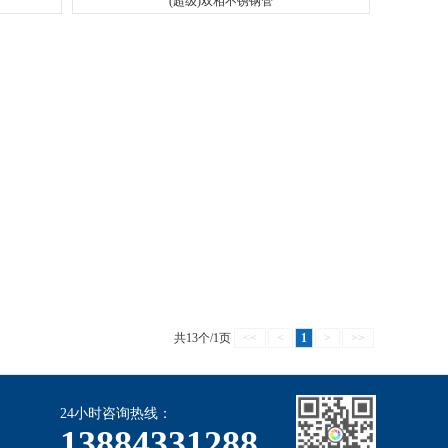
(超级)双相不锈钢管
共13个/1页
<<
<
1
>
>>
24小时咨询热线：
13884331288